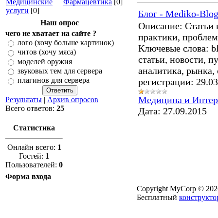
Медицинские
Фармацевтика
[0]
услуги
[0]
Блог - Mediko-Blog
Наш опрос
Описание: Статьи 
чего не хватает на сайте ?
практики, пробле
лого (хочу больше картинок)
Ключевые слова: blo
читов (хочу мяса)
статьи, новости, п
моделей оружия
аналитика, рынка, 
звуковых тем для сервера
плагинов для сервера
регистрации: 29.03
Медицина и Интер
Результаты
|
Архив опросов
Всего ответов:
25
Дата:
27.09.2015
Статистика
Онлайн всего:
1
Гостей:
1
Пользователей:
0
Форма входа
Copyright MyCorp © 202
Бесплатный
конструкто