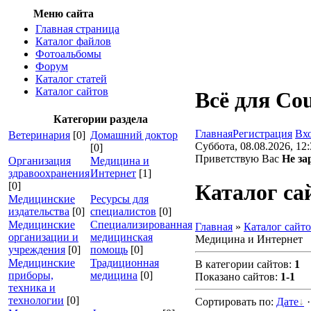
Меню сайта
Главная страница
Каталог файлов
Фотоальбомы
Форум
Каталог статей
Каталог сайтов
Всё для Cou
Категории раздела
Главная
Регистрация
Вх
Ветеринария
[0]
Домашний доктор
Суббота, 08.08.2026, 12
[0]
Приветствую Вас
Не за
Организация
Медицина и
здравоохранения
Интернет
[1]
[0]
Каталог са
Медицинские
Ресурсы для
издательства
[0]
специалистов
[0]
Медицинские
Специализированная
Главная
»
Каталог сайт
организации и
медицинская
Медицина и Интернет
учреждения
[0]
помощь
[0]
Медицинские
Традиционная
В категории сайтов
:
1
приборы,
медицина
[0]
Показано сайтов
:
1-1
техника и
технологии
[0]
Сортировать по
:
Дате