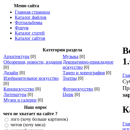
Меню сайта
Главная страница
Каталог файлов
Фотоальбомы
Форум
Каталог статей
Каталог сайтов
В
Категории раздела
Архитектура
[0]
Музыка
[0]
1
Обозрения, новости, издания
Декоративно-прикладное
[0]
искусство
[0]
Дизайн
[0]
Танец и хореография
[0]
Гла
Изобразительное искусство
Театры
[0]
Су
[0]
Пр
Киноискусство
[0]
Фотоискусство
[0]
за
Литература
[0]
Цирк
[0]
Музеи и галереи
[0]
К
Наш опрос
чего не хватает на сайте ?
лого (хочу больше картинок)
Гла
читов (хочу мяса)
иск