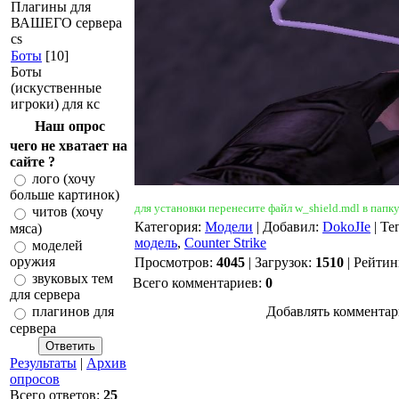
Плагины для
ВАШЕГО сервера
cs
Боты
[10]
Боты
(искуственные
игроки) для кс
Наш опрос
чего не хватает на
сайте ?
лого (хочу
больше картинок)
для установки перенесите файл
w_shield.mdl
в папк
читов (хочу
Категория
:
Модели
|
Добавил
:
DokoJIe
|
Те
мяса)
модель
,
Counter Strike
моделей
оружия
Просмотров
:
4045
|
Загрузок
:
1510
|
Рейтин
звуковых тем
Всего комментариев
:
0
для сервера
Добавлять комментар
плагинов для
сервера
Результаты
|
Архив
опросов
Всего ответов:
25