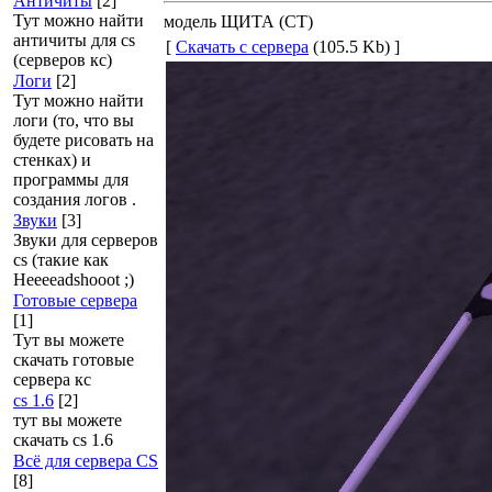
Античиты
[2]
Тут можно найти
модель ЩИТА (СТ)
античиты для cs
[
Скачать с сервера
(105.5 Kb) ]
(серверов кс)
Логи
[2]
Тут можно найти
логи (то, что вы
будете рисовать на
стенках) и
программы для
создания логов .
Звуки
[3]
Звуки для серверов
cs (такие как
Heeeeadshooot ;)
Готовые сервера
[1]
Тут вы можете
скачать готовые
сервера кс
cs 1.6
[2]
тут вы можете
скачать cs 1.6
Всё для сервера CS
[8]