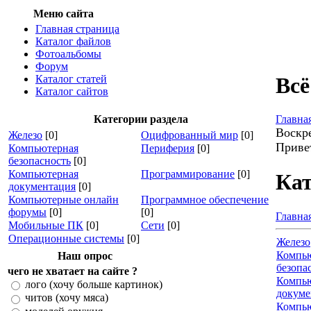
Меню сайта
Главная страница
Каталог файлов
Фотоальбомы
Форум
Каталог статей
Всё
Каталог сайтов
Категории раздела
Главна
Воскре
Железо
[0]
Оцифрованный мир
[0]
Приве
Компьютерная
Периферия
[0]
безопасность
[0]
Компьютерная
Программирование
[0]
Кат
документация
[0]
Компьютерные онлайн
Программное обеспечение
форумы
[0]
[0]
Главна
Мобильные ПК
[0]
Сети
[0]
Операционные системы
[0]
Железо
Компь
Наш опрос
безопа
чего не хватает на сайте ?
Компь
лого (хочу больше картинок)
докуме
читов (хочу мяса)
Компь