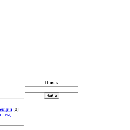
Поиск
секции
[0]
наты,