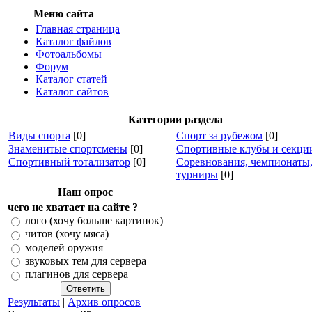
Меню сайта
Главная страница
Каталог файлов
Фотоальбомы
Форум
Каталог статей
Каталог сайтов
Категории раздела
Виды спорта
[0]
Спорт за рубежом
[0]
Знаменитые спортсмены
[0]
Спортивные клубы и секци
Спортивный тотализатор
[0]
Соревнования, чемпионаты
турниры
[0]
Наш опрос
чего не хватает на сайте ?
лого (хочу больше картинок)
читов (хочу мяса)
моделей оружия
звуковых тем для сервера
плагинов для сервера
Результаты
|
Архив опросов