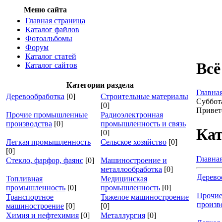
Меню сайта
Главная страница
Каталог файлов
Фотоальбомы
Форум
Каталог статей
Всё
Каталог сайтов
Категории раздела
Главна
Деревообработка
[0]
Строительные материалы
Суббота
[0]
Привет
Прочие промышленные
Радиоэлектронная
производства
[0]
промышленность и связь
Кат
[0]
Легкая промышленность
Сельское хозяйство
[0]
[0]
Главна
Стекло, фарфор, фаянс
[0]
Машиностроение и
металлообработка
[0]
Дерево
Топливная
Медицинская
промышленность
[0]
промышленность
[0]
Прочи
Транспортное
Тяжелое машиностроение
произв
машиностроение
[0]
[0]
Химия и нефтехимия
[0]
Металлургия
[0]