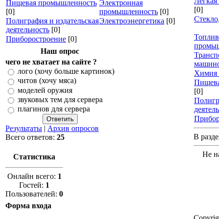
Легкая
Пищевая промышленность
Электронная
[0]
[0]
промышленность
[0]
Стекло
Полиграфия и издательская
Электроэнергетика
[0]
деятельность
[0]
Топлив
Приборостроение
[0]
промы
Наш опрос
Трансп
чего не хватает на сайте ?
машино
лого (хочу больше картинок)
Химия 
читов (хочу мяса)
Пищева
моделей оружия
[0]
звуковых тем для сервера
Полигр
плагинов для сервера
деятел
Прибор
Результаты
|
Архив опросов
В разде
Всего ответов:
25
Не н
Статистика
Онлайн всего:
1
Гостей:
1
Пользователей:
0
Форма входа
Copyri